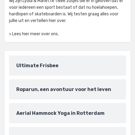
Wij zijn Lydia & Mariëtte twee zusjes die er in geloven dat er
voor iedereen een sport bestaat of dat nu hoelahoepen,
hardlopen of skateboarden is. Wij testen graag alles voor
jullie uit en vertellen hier over.
> Lees hier meer over ons.
Ultimate Frisbee
Roparun, een avontuur voor het leven
Aerial Hammock Yoga in Rotterdam