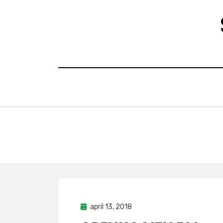
Doorgaan
naar
inhoud
Geplaatst
april 13, 2018
inspiratie
op