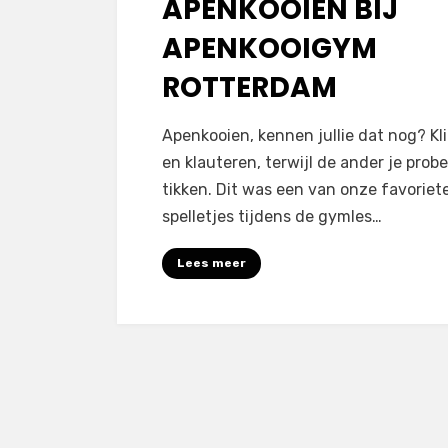
APENKOOIEN BIJ
APENKOOIGYM
ROTTERDAM
door
sporterdam
Apenkooien, kennen jullie dat nog? K
en klauteren, terwijl de ander je probe
tikken. Dit was een van onze favoriet
spelletjes tijdens de gymles…
Lees meer