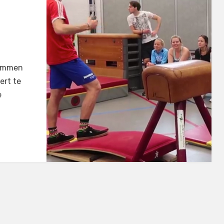
limmen
ert te
e